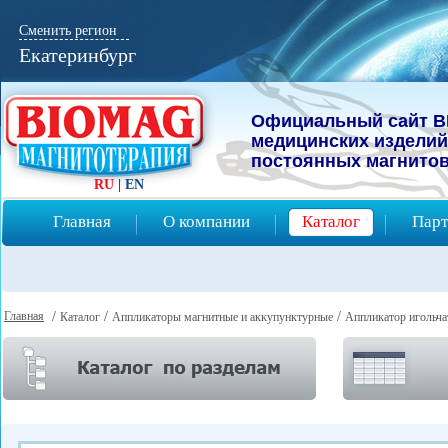
Сменить регион
Екатеринбург
Официальный сайт B
мeдицинcких изделий
постоянных магнитов
RU
|
EN
Главная
О компании
Каталог
Парт
Главная
/
/
/
Каталог
Аппликаторы магнитные и аккупунктурные
Аппликатор игольч