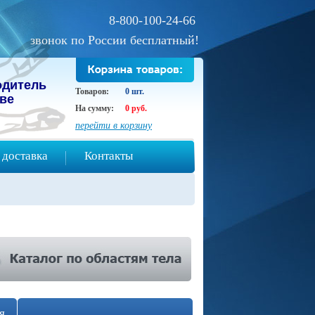
8-800-100-24-66
звонок по России бесплатный!
oдитeль
Товаров:
0 шт.
ове
На сумму:
0 руб.
перейти в корзину
 доставка
Контакты
я