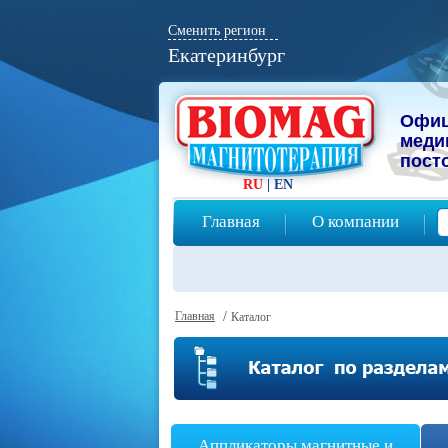
Сменить регион
Екатеринбург
Офиц
мeди
пост
RU
|
EN
Главная
О компании
Главная
/
Каталог
Аппликаторы магнитные и