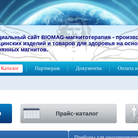
иальный сайт BIOMAG-магнитотерапия -
прoизв
цинcких изделий и товаров для здоровья на осн
оянных магнитов.
Каталог
Партнерам
Документы
Оплата и
Приборы для омагничивани